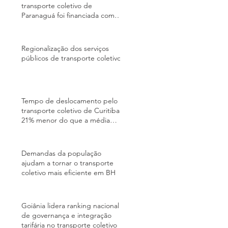
transporte coletivo de
Paranaguá foi financiada com
recursos do PAC; entenda
quem paga a conta
Regionalização dos serviços
públicos de transporte coletivo
Tempo de deslocamento pelo
transporte coletivo de Curitiba é
21% menor do que a média
brasileira, segundo BNDES
Demandas da população
ajudam a tornar o transporte
coletivo mais eficiente em BH
Goiânia lidera ranking nacional
de governança e integração
tarifária no transporte coletivo