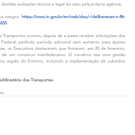
devidas avaliações técnica e legal do caso pela própria agência.
a íntegra: 
https://www.in.gov.br/en/web/dou/-/deliberacao-n-86-
6555
Transportes ocorreu depois de a pasta receber solicitações dos 
 Federal, pedindo período adicional sem aumento para ajustes 
tivas, os Executivos destacaram que firmaram, em 20 de fevereiro, 
 de um consórcio interfederativo. O convênio visa uma gestão 
 na região do Entorno, incluindo a implementação de subsídios 
oMinistério dos Transportes
tes