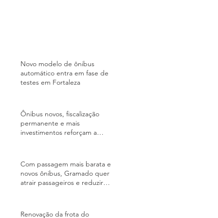
Novo modelo de ônibus
automático entra em fase de
testes em Fortaleza
Ônibus novos, fiscalização
permanente e mais
investimentos reforçam a
qualidade do transporte coletivo
de BH
Com passagem mais barata e
novos ônibus, Gramado quer
atrair passageiros e reduzir
trânsito na alta temporada
Renovação da frota do