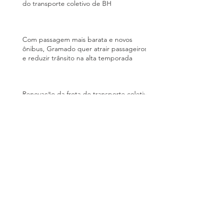
do transporte coletivo de BH
Com passagem mais barata e novos
ônibus, Gramado quer atrair passageiros
e reduzir trânsito na alta temporada
Renovação da frota do transporte coletivo
de Paranaguá foi financiada com recursos
do PAC; entenda quem paga a conta
Regionalização dos serviços públicos de
transporte coletivo
Tempo de deslocamento pelo transporte
coletivo de Curitiba é 21% menor do que