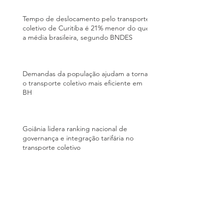
Tempo de deslocamento pelo transporte
coletivo de Curitiba é 21% menor do que
a média brasileira, segundo BNDES
Demandas da população ajudam a tornar
o transporte coletivo mais eficiente em
BH
Goiânia lidera ranking nacional de
governança e integração tarifária no
transporte coletivo
Mais de 70% dos usuários aprovam o
transporte público de Piracicaba, aponta
pesquisa