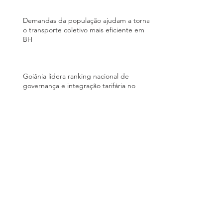
Demandas da população ajudam a tornar
o transporte coletivo mais eficiente em
BH
Goiânia lidera ranking nacional de
governança e integração tarifária no
transporte coletivo
Mais de 70% dos usuários aprovam o
transporte público de Piracicaba, aponta
pesquisa
Prefeitura realiza mudanças para melhor
atender os usuários do transporte coletivo
na região Oeste da cidade