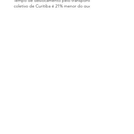
Tempo de deslocamento pelo transporte
coletivo de Curitiba é 21% menor do que
a média brasileira, segundo BNDES
Demandas da população ajudam a tornar
o transporte coletivo mais eficiente em
BH
Goiânia lidera ranking nacional de
governança e integração tarifária no
transporte coletivo
Mais de 70% dos usuários aprovam o
transporte público de Piracicaba, aponta
pesquisa