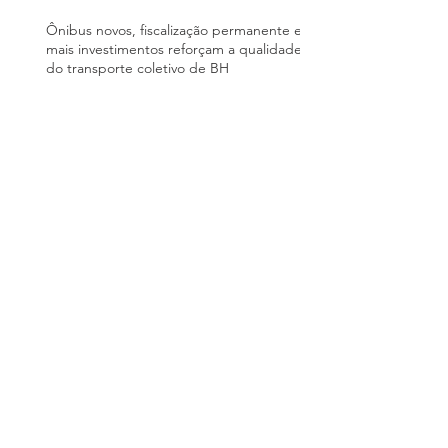
Ônibus novos, fiscalização permanente e
mais investimentos reforçam a qualidade
do transporte coletivo de BH
Com passagem mais barata e novos
ônibus, Gramado quer atrair passageiros
e reduzir trânsito na alta temporada
Renovação da frota do transporte coletivo
de Paranaguá foi financiada com recursos
do PAC; entenda quem paga a conta
Regionalização dos serviços públicos de
transporte coletivo