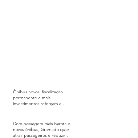
Ônibus novos, fiscalização
permanente e mais
investimentos reforçam a
qualidade do transporte coletivo
de BH
Com passagem mais barata e
novos ônibus, Gramado quer
atrair passageiros e reduzir