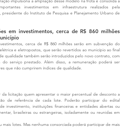
ração impulsiona a ampliação desse modelo na frota e consolida a 
portantes investimentos em infraestrutura realizados pela 
, presidente do Instituto de Pesquisa e Planejamento Urbano de 
ões em investimentos, cerca de R$ 860 milhões 
unicípio
nvestimentos, cerca de R$ 860 milhões serão em subvenção do 
létrica e eletropostos, que serão revertidos ao município ao final 
de qualidade também serão introduzidos pelo novo contrato, com 
ia do serviço prestado. Além disso, a remuneração poderá ser 
es que não cumprirem índices de qualidade.
r da licitação quem apresentar o maior percentual de desconto a 
ão de referência de cada lote. Poderão participar do edital 
e investimento, instituições financeiras e entidades abertas ou 
ntar, brasileiras ou estrangeiras, isoladamente ou reunidas em 
u mais lotes. Mas nenhuma consorciada poderá participar de mais 