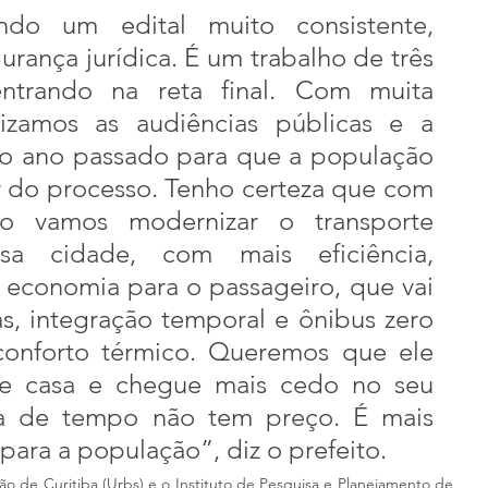
ando um edital muito consistente, 
rança jurídica. É um trabalho de três 
ntrando na reta final. Com muita 
lizamos as audiências públicas e a 
no ano passado para que a população 
r do processo. Tenho certeza que com 
o vamos modernizar o transporte 
sa cidade, com mais eficiência, 
 economia para o passageiro, que vai 
s, integração temporal e ônibus zero 
onforto térmico. Queremos que ele 
de casa e chegue mais cedo no seu 
a de tempo não tem preço. É mais 
para a população”, diz o prefeito.
o de Curitiba (Urbs) e o Instituto de Pesquisa e Planejamento de 