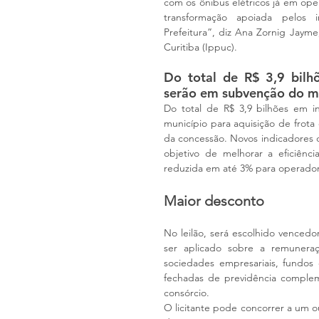
com os ônibus elétricos já em ope
transformação apoiada pelos im
Prefeitura”, diz Ana Zornig Jayme
Curitiba (Ippuc).
Do total de R$ 3,9 bilh
serão em subvenção do m
Do total de R$ 3,9 bilhões em i
município para aquisição de frota e
da concessão. Novos indicadores 
objetivo de melhorar a eficiênc
reduzida em até 3% para operador
Maior desconto
No leilão, será escolhido vencedo
ser aplicado sobre a remuneraç
sociedades empresariais, fundos d
fechadas de previdência compleme
consórcio. 
O licitante pode concorrer a um o