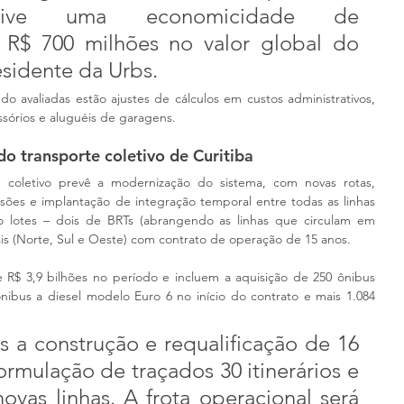
usive uma economicidade de 
R$ 700 milhões no valor global do 
esidente da Urbs. 
o avaliadas estão ajustes de cálculos em custos administrativos, 
sórios e aluguéis de garagens.
do transporte coletivo de Curitiba
 coletivo prevê a modernização do sistema, com novas rotas, 
ões e implantação de integração temporal entre todas as linhas 
co lotes – dois de BRTs (abrangendo as linhas que circulam em 
nais (Norte, Sul e Oeste) com contrato de operação de 15 anos. 
 R$ 3,9 bilhões no período e incluem a aquisição de 250 ônibus 
nibus a diesel modelo Euro 6 no início do contrato e mais 1.084 
 a construção e requalificação de 16 
ormulação de traçados 30 itinerários e 
ovas linhas. A frota operacional será 