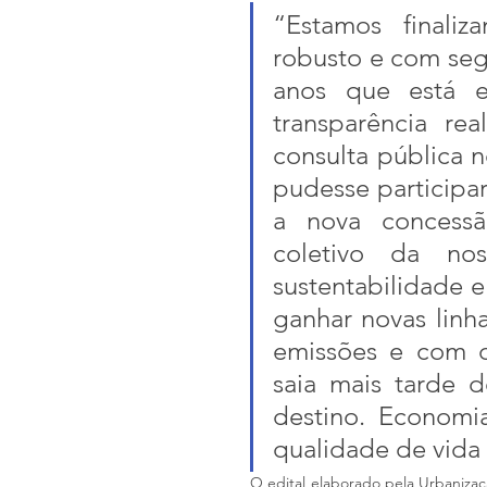
“Estamos finaliz
robusto e com segu
anos que está e
transparência rea
consulta pública 
pudesse participa
a nova concessã
coletivo da nos
sustentabilidade e
ganhar novas linha
emissões e com c
saia mais tarde 
destino. Economi
qualidade de vida 
O edital elaborado pela Urbanizaçã