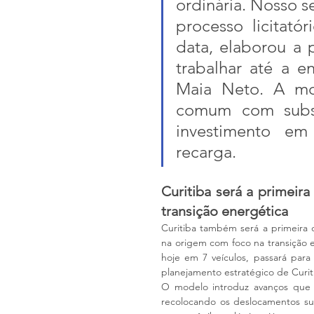
ordinária. Nosso s
processo licitató
data, elaborou a 
trabalhar até a e
Maia Neto. A mo
comum com subsí
investimento em 
recarga. 
Curitiba será a primeira
transição energética
Curitiba também será a primeira 
na origem com foco na transição e
hoje em 7 veículos, passará para 
planejamento estratégico de Curit
O modelo introduz avanços que i
recolocando os deslocamentos sust