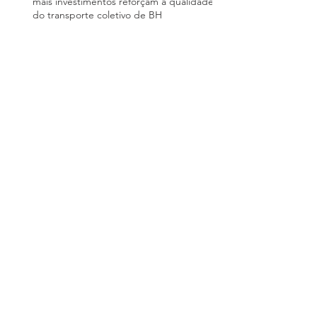
mais investimentos reforçam a qualidade
do transporte coletivo de BH
Com passagem mais barata e novos
ônibus, Gramado quer atrair passageiros
e reduzir trânsito na alta temporada
Renovação da frota do transporte coletivo
de Paranaguá foi financiada com recursos
do PAC; entenda quem paga a conta
Regionalização dos serviços públicos de
transporte coletivo
Tempo de deslocamento pelo transporte