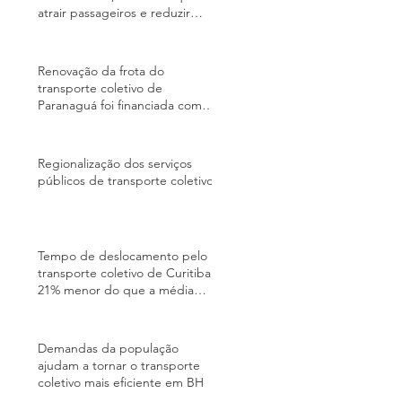
atrair passageiros e reduzir
trânsito na alta temporada
Renovação da frota do
transporte coletivo de
Paranaguá foi financiada com
recursos do PAC; entenda
quem paga a conta
Regionalização dos serviços
públicos de transporte coletivo
Tempo de deslocamento pelo
transporte coletivo de Curitiba é
21% menor do que a média
brasileira, segundo BNDES
Demandas da população
ajudam a tornar o transporte
coletivo mais eficiente em BH