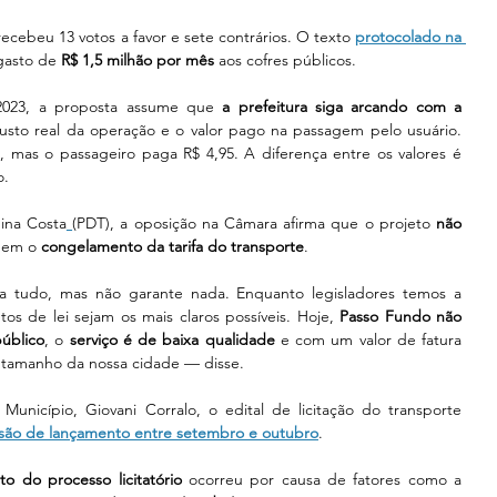
recebeu 13 votos a favor e sete contrários. O texto 
protocolado na 
gasto de 
R$ 1,5 milhão por mês 
aos cofres públicos.
023, a proposta assume que 
a prefeitura siga arcando com a 
custo real da operação e o valor pago na passagem pelo usuário. 
 mas o passageiro paga R$ 4,95. A diferença entre os valores é 
o.
ina Costa
(PDT), a oposição na Câmara afirma que o projeto 
não 
nem o 
congelamento da tarifa do transporte
. 
la tudo, mas não garante nada. Enquanto legisladores temos a 
os de lei sejam os mais claros possíveis. Hoje, 
Passo Fundo não 
público
, o 
serviço é de baixa qualidade
 e com um valor de fatura 
o tamanho da nossa cidade — disse. 
unicípio, Giovani Corralo, o edital de licitação do transporte 
isão de lançamento entre setembro e outubro
. 
o do processo licitatório
 ocorreu por causa de fatores como a 