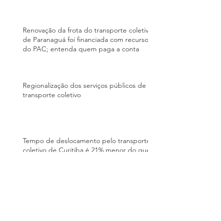
Renovação da frota do transporte coletivo
de Paranaguá foi financiada com recursos
do PAC; entenda quem paga a conta
Regionalização dos serviços públicos de
transporte coletivo
Tempo de deslocamento pelo transporte
coletivo de Curitiba é 21% menor do que
a média brasileira, segundo BNDES
Demandas da população ajudam a tornar
o transporte coletivo mais eficiente em
BH