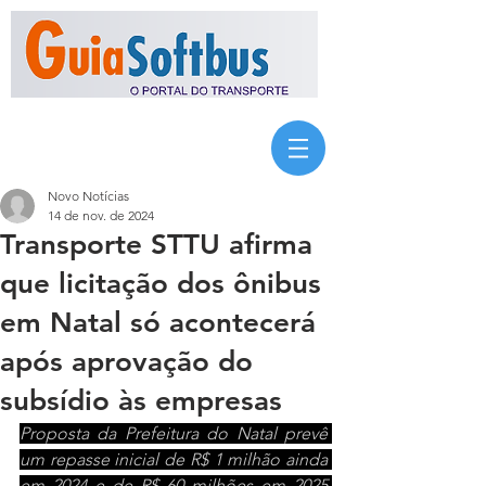
Novo Notícias
14 de nov. de 2024
Transporte STTU afirma
que licitação dos ônibus
em Natal só acontecerá
após aprovação do
subsídio às empresas
Proposta da Prefeitura do Natal prevê 
um repasse inicial de R$ 1 milhão ainda 
em 2024 e de R$ 60 milhões em 2025 