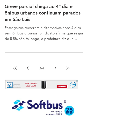
estruturas do sistema e prevê a aplicação de multa
Greve parcial chega ao 4º dia e
aos infratores. De autoria do vereador Bruno
Secco (Republicano
ônibus urbanos continuam parados
em São Luís
Passageiros recorrem a alternativas após 4 dias
sem ônibus urbanos. Sindicato afirma que reajuste
de 5,5% não foi pago, e prefeitura diz que
subsídio está em dia. Greve dos rodoviários chega
ao 4º dia e ônibus urbanos seguem parados em
São Luís A paralisação parcial dos rodoviários do
sistema urbano de São Luís chegou ao quarto dia
nesta segunda-feira (16), sem previsão de acordo
3
/
4
entre trabalhadores e empresas. Segundo o
Sindicato dos Rodoviários do Maranhão (Sttrema),
a gr