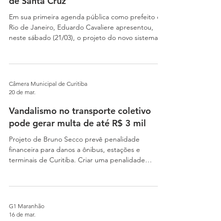
de Santa Cruz
Em sua primeira agenda pública como prefeito do
Rio de Janeiro, Eduardo Cavaliere apresentou,
neste sábado (21/03), o projeto do novo sistema
de transporte para a Zona Oeste, que será
integrado ao Terminal BRT Bairro Imperial Santa
Cruz, na Transoeste. Já com obras em andamento
e investimento de R$ 73,7 milhões, o terminal tem
Câmera Municipal de Curitiba
previsão de conclusão e início da operação no
20 de mar.
segundo semestre de 2027. – Nada mais simbólico
Vandalismo no transporte coletivo
do que começar meu primeiro dia como prefeito
do Rio aqui
pode gerar multa de até R$ 3 mil
Projeto de Bruno Secco prevê penalidade
financeira para danos a ônibus, estações e
terminais de Curitiba. Criar uma penalidade
financeira para coibir atos de vandalismo no
transporte coletivo de Curitiba é o objetivo de um
projeto de lei protocolado na Câmara Municipal
de Curitiba (CMC). A proposta de lei institui uma
G1 Maranhão
infração administrativa para quem danificar
16 de mar.