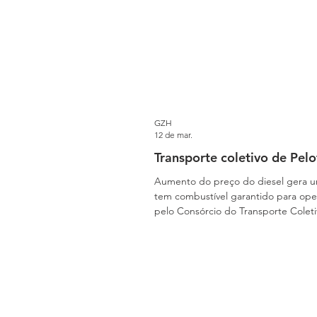
GZH
12 de mar.
Transporte coletivo de Pelo
Aumento do preço do diesel gera um
tem combustível garantido para operar normalmente somente 
pelo Consórcio do Transporte Coletivo de Pelotas. Segundo o diretor-executivo do consórcio, Enoc Gui
suficiente para manter a frota em 