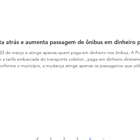
ta atrás e aumenta passagem de ônibus em dinheiro 
 23 de março e atinge apenas quem paga em dinheiro nos ônibus. A Pre
rifa embarcada do transporte coletivo , paga em dinheiro diretamente nos ônibus,
 Conforme o município, a mudança atinge apenas os passageiros que ut
o cartão VT, Passe Fácil e tari
1
2
3
4