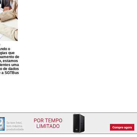
e
ando o
gias que
çoamento de
o, estamos
lientes uma
ão de dados
 é a SGTBus