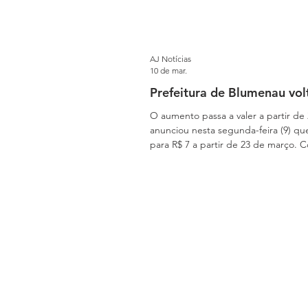
AJ Notícias
10 de mar.
Prefeitura de Blumenau vol
O aumento passa a valer a partir de
anunciou nesta segunda-feira (9) que a ta
para R$ 7 a partir de 23 de março.
enquanto as demais modalidades, com