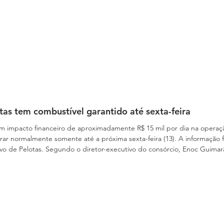
tas tem combustível garantido até sexta-feira
 impacto financeiro de aproximadamente R$ 15 mil por dia na operaçã
até a próxima sexta-feira (13). A informação foi confirmada nesta quarta-feira (11)
marães, o estoque atual de óleo diesel é
funcionamento por apenas